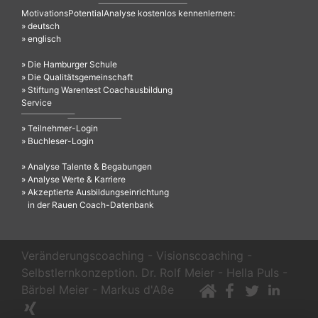
MotivationsPotentialAnalyse kostenlos kennenlernen:
» deutsch
» englisch
» Die Hamburger Schule
» Die Qualitätsgemeinschaft
» Stiftung Warentest Coachausbildung
Service
» Teilnehmer-Login
» Buchleser-Login
» Analyse Talente & Begabungen
» Analyse Werte & Karriere
» Akzeptierte Ausbildungseinrichtung
in der Rauen Coach-Datenbank
Veränderungscoaching - Visionscoaching -
Selbstlernkonzeption. Dr. Rolf Meier - Hella Puls -
Bärbel Meier - Markus d'Aße