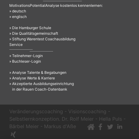
MotivationsPotentialAnalyse kostenlos kennenlernen:
» deutsch
» englisch
» Die Hamburger Schule
» Die Qualitätsgemeinschaft
» Stiftung Warentest Coachausbildung
Service
» Teilnehmer-Login
» Buchleser-Login
» Analyse Talente & Begabungen
» Analyse Werte & Karriere
» Akzeptierte Ausbildungseinrichtung
in der Rauen Coach-Datenbank
Veränderungscoaching - Visionscoaching -
Selbstlernkonzeption. Dr. Rolf Meier - Hella Puls -
Bärbel Meier - Markus d'Aße