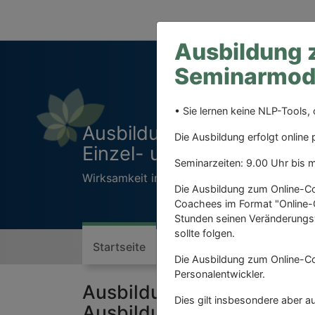
Ausbildung z
Seminarmodu
• Sie lernen keine NLP-Tools
Ausbildung zum systemisc
Die Ausbildung erfolgt online
Einzel- und Teamcoach 
Seminarzeiten: 9.00 Uhr bis m
Wirksamkeit in der praktischen Anwendung 
Die Ausbildung zum Online-Co
Coachees im Format "Online-C
Stunden seinen Veränderungs
sollte folgen.
Startseite
Online Coach
Ausbildu
Die Ausbildung zum Online-Coa
Personalentwickler.
Ausbildung zum Online-Co
Dies gilt insbesondere aber au
Ausbildung erfolgt onlin