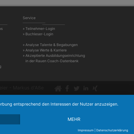
Service
os
» Teilnehmer-Login
» Buchleser-Login
» Analyse Talente & Begabungen
» Analyse Werte & Karriere
» Akzeptierte Ausbildungseinrichtung
in der Rauen Coach-Datenbank
g
el Meier - Markus d'Aße
 Werbung entsprechend den Interessen der Nutzer anzuzeigen.
MEHR
Impressum
|
Datenschutzerklärung