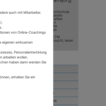
Künzli
Zürcher Hochschule
ere auch mit Mitarbeiter.
für Angewandte
Wissenschaften
Department
).
Angewandte
s.
Psychologie
tionen von Online-Coachings
Ich habe die Wirksamkeit des SKETM
Coachings wissenschaftlich untersucht, lesen
ie eigenen wirksamen
Sie
hier
das Ergebnis.
rozesses, Personalentwicklung
n arbeiten wollen.
enschen haben dann werden Sie
Zielgruppen
Teilnehmervoraussetzung
nnen, erhalten Sie ein
Teilnehmergebühr
Ausbildungsmodule & Inhalte
Ausbildung zum Online-Coach