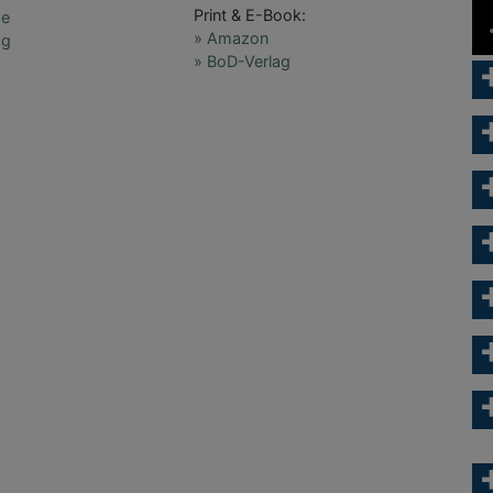
Print & E-Book:
de
» Amazon
ag
» BoD-Verlag