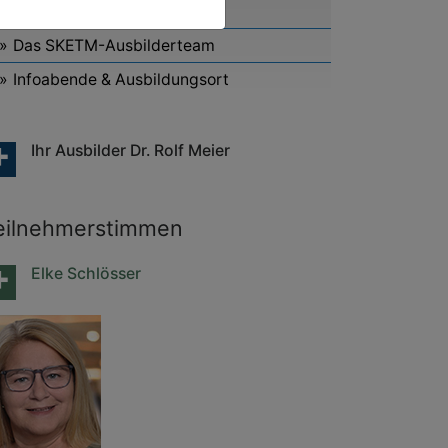
Ausbildung buchen (PDF)
Das SKETM-Ausbilderteam
Infoabende & Ausbildungsort
Ihr Ausbilder Dr. Rolf Meier
eilnehmerstimmen
Elke Schlösser