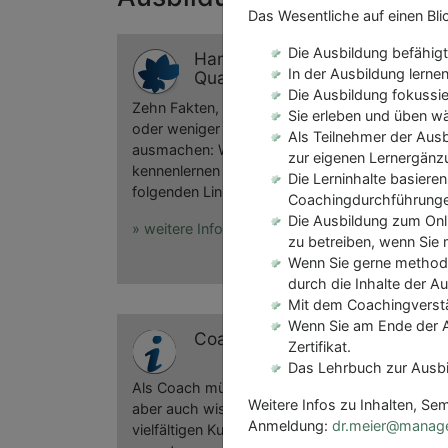
Das Wesentliche auf einen Bli
Die Ausbildung befähig
Hamburger Schule
In der Ausbildung lernen
Qualität der Coachausbildung
Die Ausbildung fokussi
Zehn Fakten, die den Unterschied einer guten
Sie erleben und üben w
oder weniger guten Coachausbildung
Als Teilnehmer der Aus
ausmachen: Wenn Sie die Unterschiede
zur eigenen Lernergänz
kennenlernen wollen, klicken Sie bitte auf den
Die Lerninhalte basier
folgenden Link.
Coachingdurchführungen 
Die Ausbildung zum Onli
» weitere Informationen
zu betreiben, wenn Sie 
Wenn Sie gerne methodis
durch die Inhalte der A
Mit dem Coachingverstän
Wenn Sie am Ende der Au
Coaching(miss)verständnis
Zertifikat.
Das Lehrbuch zur Ausbi
Als Coach müssen Sie wissen, was Sie tun,
Weitere Infos zu Inhalten, Se
aber auch wissen, was Sie nicht tun. Die
Anmeldung:
dr.meier@manag
vielfältigen Kunden Ihrer Coachingkompetenz