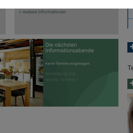
f
Coachkompetenz.
» weitere Informationen
Die nächsten
Informationsabende
Keine Termine eingetragen.
T
Anmeldung und
wetere Termine »