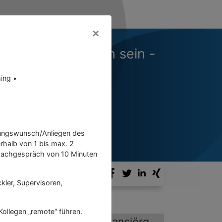
×
stimmt erfolgreich sein -
lner und als Team
ing •
erungswunsch/Anliegen des
rhalb von 1 bis max. 2
 Nachgespräch von 10 Minuten
Kontakt
Login
kler, Supervisoren,
/Kollegen „remote“ führen.
Prof. Hansjörg