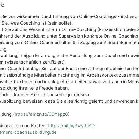
ck:
t Sie zur wirksamen Durchführung von Online-Coachings - insbesond
Ausbildung zum Coach
 Sie, was Coaching ist (sein sollte).
Vorteile & Nutzen
ert Sie auf das Wesentliche im Online-Coaching (Prozesskompetenz
Sie entscheiden sich für die Inanspruchnahme
ährend der Ausbildung unter Supervision konkrete Online-Coaching
einer Dienstleistung oder Kauf eines Produkts
bildung zum Online-Coach erhalten Sie Zugang zu Videodokumenta
nur, wenn Sie dadurch in Ihrem Alltag einen
ung.
überprüfbaren Nutzen verbunden mit einem
en auf langjährigen Erfahrung in der Ausbildung zum Coach und sow
persönlichen Wohlfühlerlebnis haben. Darum
(wissenschaftlich zertifiziert).
prüfen Sie bitte unser Angebot.
ne-Coach befähigt Sie, auf der Basis eines stringent definierten P
mit selbständige Mitarbeiter nachhaltig im Arbeitskontext zusamme
» weitere Informationen
ch, strukturiert und ideologiefrei arbeiten sowie vertrauen in M
usbildung Ihre helle Freude haben.
dnis können Sie nicht mißerfolgreich sein.
sbildung beweisen, dass Sie alles richtig gelernt und anwenden kö
Was Sie nicht lernen in dieser
Coaching Ausbildung
ldung (
https://amzn.to/3DYspz8
)
Wenn Sie wissen, was Sie nicht lernen, können
minarzeiten und Kosten:
https://bit.ly/3wy9uYD
Sie sich besser auf das konzentrieren, was
ement-coachausbildung.de
entscheidend wichtig ist für Ihre