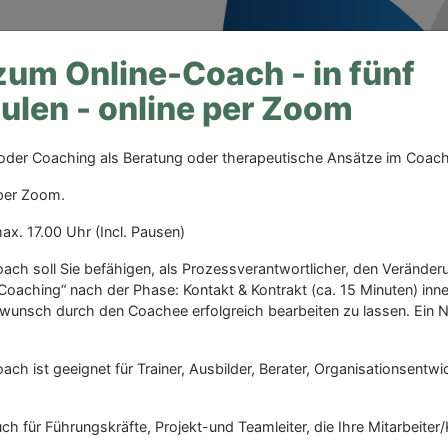
um Online-Coach - in fünf
len - online per Zoom
Selbstbe
als Einze
, oder Coaching als Beratung oder therapeutische Ansätze im Coach
h-konstruktivistischen
 per Zoom.
im Management (SKETM)
ax. 17.00 Uhr (Incl. Pausen)
wissenschaftlich belegt
ach soll Sie befähigen, als Prozessverantwortlicher, den Veränd
oaching“ nach der Phase: Kontakt & Kontrakt (ca. 15 Minuten) inne
wunsch durch den Coachee erfolgreich bearbeiten zu lassen. Ein
ng
Entscheidungshilfen
Analysen
Downloads
ch ist geeignet für Trainer, Ausbilder, Berater, Organisationsentwic
ach in fünf Modulen - die
ch für Führungskräfte, Projekt-und Teamleiter, die Ihre Mitarbeiter
e per Zoom