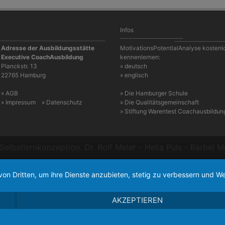
Infos
Adresse der Ausbildungsstätte
MotivationsPotentialAnalyse kostenl
Executive CoachAusbildung
kennenlernen:
Planckstr. 13
» deutsch
22765 Hamburg
» englisch
» AGB
» Die Hamburger Schule
» Impressum
» Datenschutz
» Die Qualitätsgemeinschaft
» Stiftung Warentest Coachausbildun
Selbstlernkonzeption. Dr. Rolf Meier - Hella Puls - Bärb
von Dritten, um ihre Dienste anzubieten, stetig zu verbessern und
AKZEPTIEREN