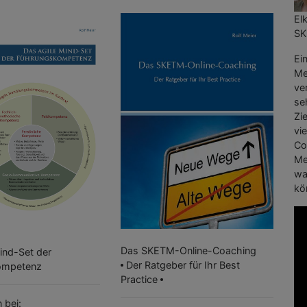
El
SK
Ei
Mei
ve
se
Zi
vi
Co
Me
wa
kö
Das SKETM-Online-Coaching
ind-Set der
Der Ratgeber für Ihr Best
ompetenz
Practice
 bei: